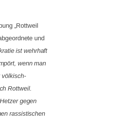
ung „Rottweil
gsabgeordnete und
atie ist wehrhaft
 empört, wenn man
 völkisch-
ch Rottweil.
e Hetzer gegen
nen rassistischen