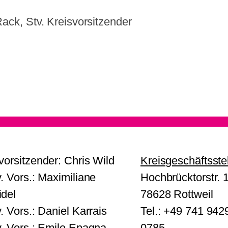
ack, Stv. Kreisvorsitzender
vorsitzender: Chris Wild
Kreisgeschäftsste
v. Vors.: Maximiliane
Hochbrücktorstr. 
del
78628 Rottweil
v. Vors.: Daniel Karrais
Tel.: +49 741 942
v. Vors.: Emile Epagna
0785