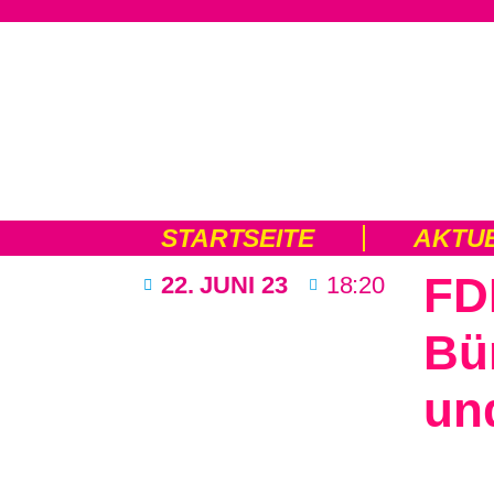
STARTSEITE
AKTU
FDP
22. JUNI 23
18:20
Bün
und