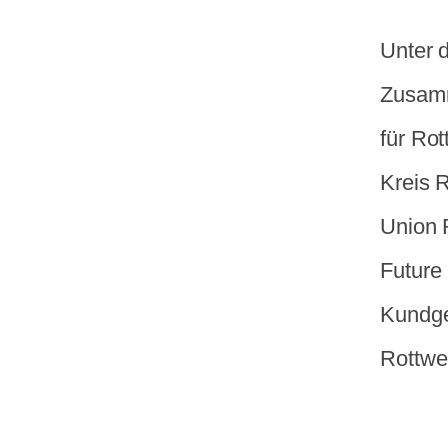
Unter d
Zusamm
für Ro
Kreis 
Union R
Future
Kundge
Rottwei