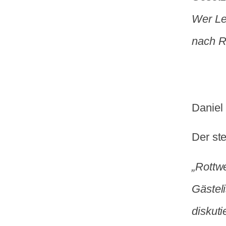
Wer Le
nach Ro
Daniel 
Der ste
„Rottwe
Gästel
diskut