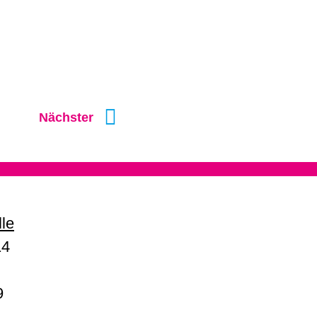
Nächster
lle
14
9