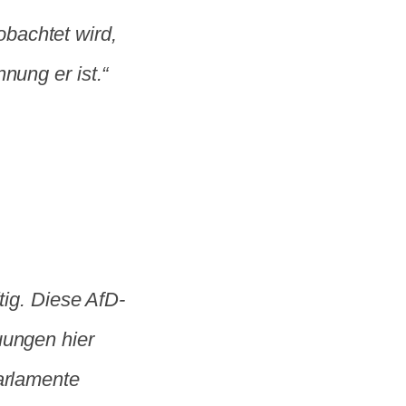
bachtet wird,
nung er ist.“
tig. Diese AfD-
uungen hier
Parlamente