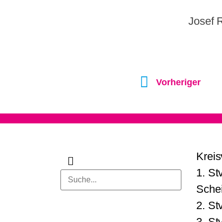
Josef R
Vorheriger
Kreis
1. St
Schei
2. St
3. St