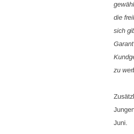
gewähl
die fre
sich gi
Garant 
Kundge
zu wer
Zusätz
Jungen
Juni.