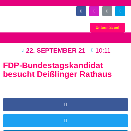
Unterstützen!
22. SEPTEMBER 21
10:11
FDP-Bundestagskandidat
besucht Deißlinger Rathaus