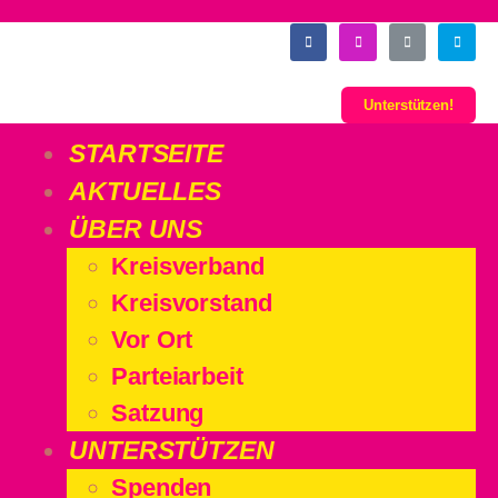
Unterstützen!
STARTSEITE
AKTUELLES
ÜBER UNS
Kreisverband
Kreisvorstand
Vor Ort
Parteiarbeit
Satzung
UNTERSTÜTZEN
Spenden