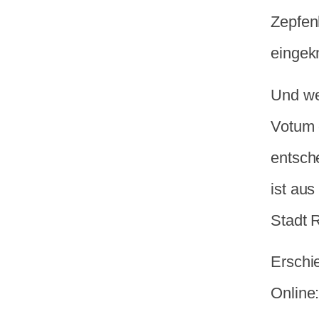
Zepfen
eingekn
Und we
Votum d
entsch
ist aus
Stadt R
Erschi
Online