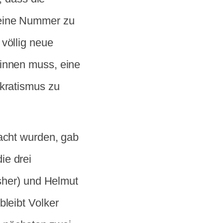
“eine Nummer zu
völlig neue
winnen muss, eine
okratismus zu
dacht wurden, gab
ie drei
isher) und Helmut
bleibt Volker