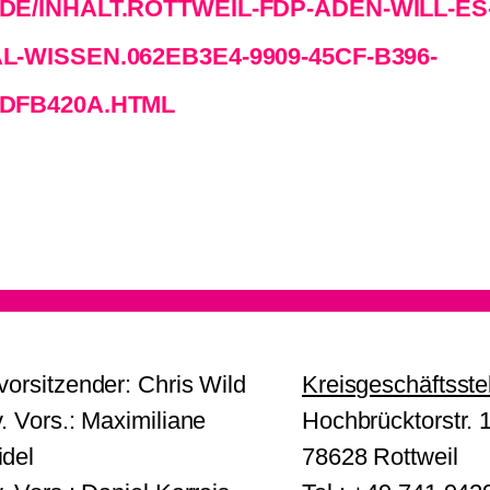
DE/INHALT.ROTTWEIL-FDP-ADEN-WILL-ES
L-WISSEN.062EB3E4-9909-45CF-B396-
DFB420A.HTML
vorsitzender: Chris Wild
Kreisgeschäftsste
v. Vors.: Maximiliane
Hochbrücktorstr. 
del
78628 Rottweil