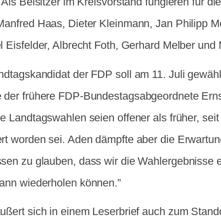
 Als Beisitzer im Kreisvorstand fungieren für d
Manfred Haas, Dieter Kleinmann, Jan Philipp Mo
l Eisfelder, Albrecht Foth, Gerhard Melber und
ndtagskandidat der FDP soll am 11. Juli gewäh
 der frühere FDP-Bundestagsabgeordnete Ern
e Landtagswahlen seien offener als früher, sei
rt worden sei. Aden dämpfte aber die Erwartun
sen zu glauben, dass wir die Wahlergebnisse e
ann wiederholen können.”
ußert sich in einem Leserbrief auch zum Stando