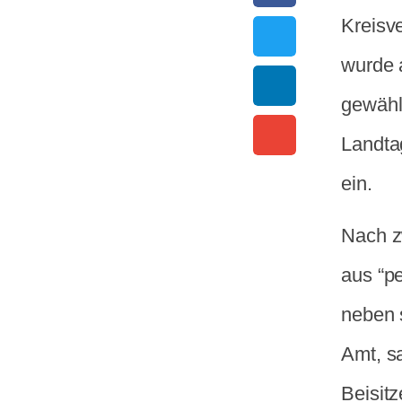
Kreisv
wurde 
gewähl
Landta
ein.
Nach z
aus “pe
neben s
Amt, sa
Beisitz