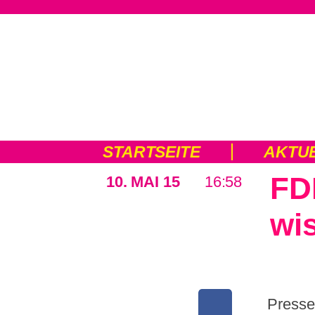
STARTSEITE
AKTU
FD
10. MAI 15
16:58
wi
Presse