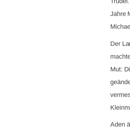
Trudel.
Jahre 
Michae
Der La
machte
Mut: Di
geände
vermes
Kleinm
Aden ä