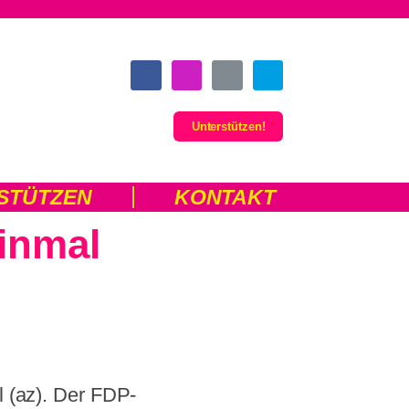
Unterstützen!
STÜTZEN
KONTAKT
inmal
l (az). Der FDP-