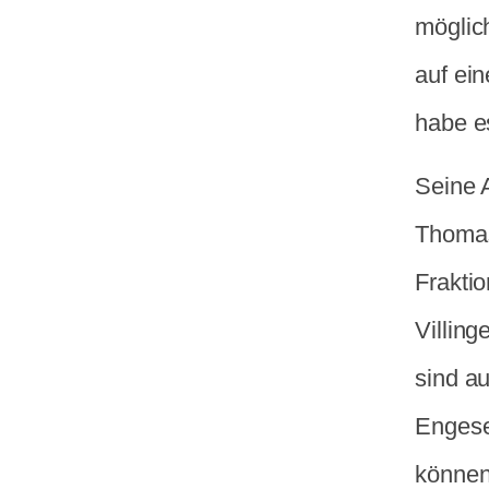
möglic
auf ei
habe e
Seine 
Thomas
Fraktio
Villing
sind a
Engese
können