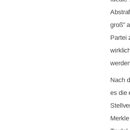
Abstra
groß” 
Partei
wirkli
werden
Nach d
es die
Stellve
Merkle 