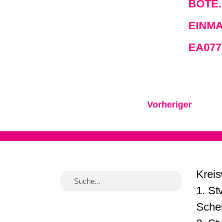
BOTE.
EINMA
EA077
Vorheriger
Kreis
1. St
Schei