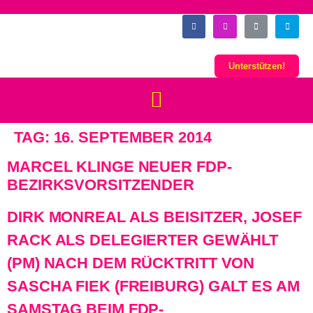
Unterstützen!
TAG:
16. SEPTEMBER 2014
MARCEL KLINGE NEUER FDP-
BEZIRKSVORSITZENDER
DIRK MONREAL ALS BEISITZER, JOSEF
RACK ALS DELEGIERTER GEWÄHLT
(PM) NACH DEM RÜCKTRITT VON
SASCHA FIEK (FREIBURG) GALT ES AM
SAMSTAG BEIM FDP-